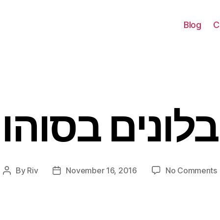
Blog
C
בלונים בסוהו
Categories
By
Riv
November 16, 2016
No Comments
Post
Post
ם
author
date