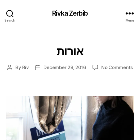
Rivka Zerbib
Search
Menu
אורות
Categories
on
By
Riv
December 29, 2016
No Comments
Post
Post
רות
author
date