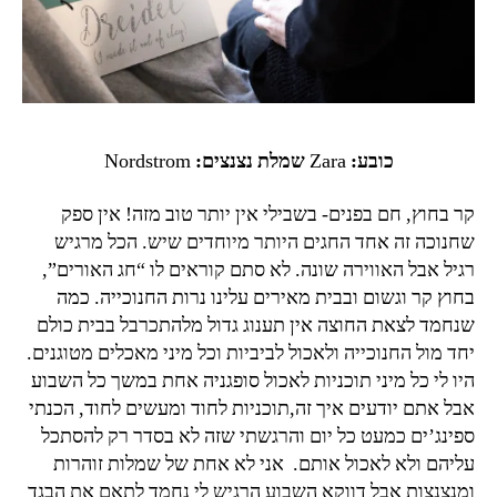
Nordstrom
שמלת נצנצים:
Zara
כובע:
קר בחוץ, חם בפנים- בשבילי אין יותר טוב מזה! אין ספק
שחנוכה זה אחד החגים היותר מיוחדים שיש. הכל מרגיש
רגיל אבל האווירה שונה. לא סתם קוראים לו “חג האורים”,
בחוץ קר וגשום ובבית מאירים עלינו נרות החנוכייה. כמה
שנחמד לצאת החוצה אין תענוג גדול מלהתכרבל בבית כולם
יחד מול החנוכייה ולאכול לביביות וכל מיני מאכלים מטוגנים.
היו לי כל מיני תוכניות לאכול סופגניה אחת במשך כל השבוע
אבל אתם יודעים איך זה,תוכניות לחוד ומעשים לחוד, הכנתי
ספינג’ים כמעט כל יום והרגשתי שזה לא בסדר רק להסתכל
עליהם ולא לאכול אותם.
אני לא אחת של שמלות זוהרות
ומנצנצות אבל דווקא השבוע הרגיש לי נחמד לתאם את הבגד