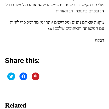
שלי עם הקישוטים שמסביב- משהו שאני אוהבת לעשות בכל
חג ובפרט בחנוכה, חג האורות.
מקווה שאתם נהנים ומקדישים יותר זמן מהרגיל כדי להיות
עם המשפחה והאהובים שלכם! xx
רבקה
Share this:
C
C
C
l
l
l
i
i
i
c
c
c
k
k
k
t
t
t
o
o
o
s
s
s
h
h
h
Related
a
a
a
r
r
r