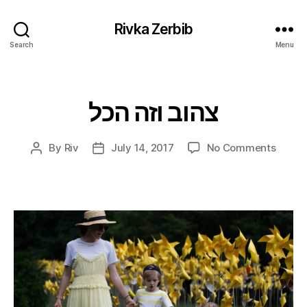
Rivka Zerbib
Search
Menu
צהוב וזה הכל
Categories
on
By
Riv
July 14, 2017
No Comments
Post
Post
צהוב
author
date
וזה
הכל