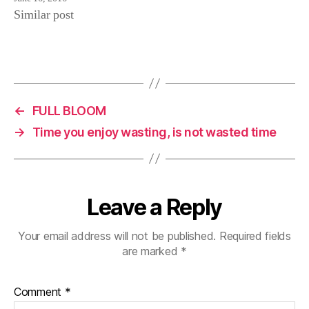
w
e
n
Similar post
w
w
e
i
w
w
n
i
w
d
n
i
o
d
n
w
o
d
)
w
o
)
w
)
←
FULL BLOOM
→
Time you enjoy wasting, is not wasted time
Leave a Reply
Your email address will not be published.
Required fields
are marked
*
Comment
*