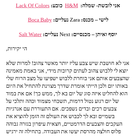
אני לובשת- שמלה:
H&M
כובע:
Lack Of Colors
לישי – מכנס:
Zara
נעליים:
Boca Baby
יוסף ואיתן – מכנסיים:
Next
נעליים:
Salt Water
הי יקירות,
אני לא חושבת שיש צבע עליז יותר מאשר צהוב! למרות ש
לא
יוצא לי ללבוש צהוב לעתים קרובות מידי, אני באמת מאמינה
שהצבעים אותם אני בוחרת ללבוש ישפיעו על מצב הרוח שלי
באותו יום ולכן הייתי אומרת
שדרך מצוינת להתחיל את היום
הוא להחליט איזה סוג של יום בא לך, ממש כך!
אם את במוד
של יום רגוע נטול דרמות, תשכחי מצמוד וכהה ותלכי על
צבעים רכים ובדים נשפכים. אם התעוררת עם אנרגיות
בשמיים ובא לך לכבוש את העולם זה הזמן להוציא את
העקבים והצבעים הדרמטיים,
חצאית עיפרון בגזרה גבוהה
פלוס
חולצה מהרסת יעשו את העבודה. בתחילה זה ירגיש