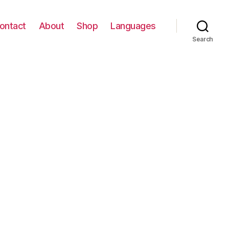
ontact
About
Shop
Languages
Search
n
סוכו
באר