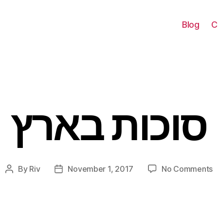
Blog
C
סוכות בארץ
Categories
o
By
Riv
November 1, 2017
No Comments
Post
Post
ת
author
date
ץ