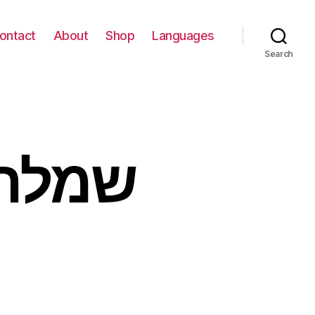
ontact
About
Shop
Languages
Search
שמלה 
ש
צ