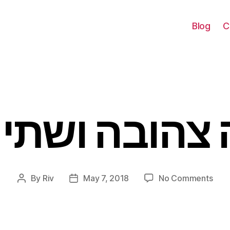
Blog
C
צהובה ושתי 
Categories
on
By
Riv
May 7, 2018
No Comments
Post
Post
מלה
author
date
הובה
ושתי
צמות