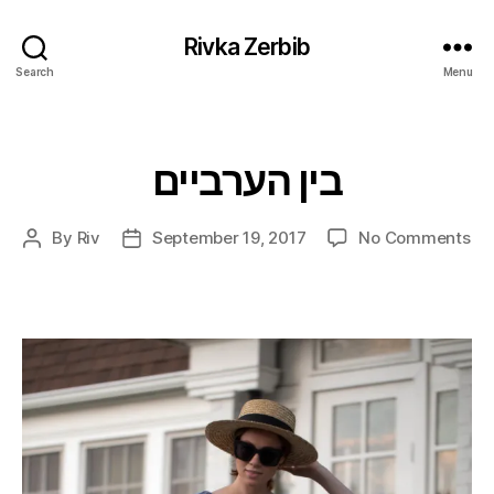
Rivka Zerbib
Search
Menu
בין הערביים
Categories
on
By
Riv
September 19, 2017
No Comments
Post
Post
בין
author
date
יים