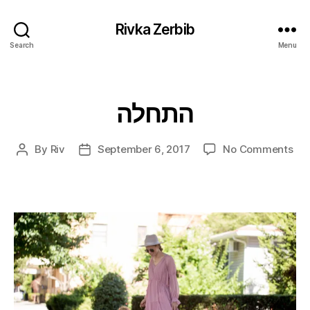
Rivka Zerbib
Search
Menu
התחלה
Categories
on
By
Riv
September 6, 2017
No Comments
Post
Post
לה
author
date