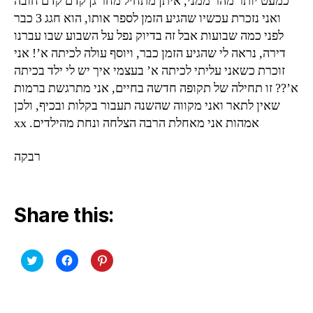
כמעט יותר מהר ממני, איתן מתחיל מחר גן קדם קדם חובה
ואני נזכרת עכשיו שהגיע הזמן לספר אותו, הוא חגג 3 כבר
לפני כמה שבועות אבל זה בדיוק נפל על השבוע שבו עברנו
דירה, נראה לי שהגיע הזמן כבר, ויוסף עולה לכיתה א’! אני
זוכרת כשאני עליתי לכיתה א’ בעצמי איך יש לי ילד בכיתה
א’?? זו תחילה של תקופה חדשה בחיים, אני מתרגשת ברמות
שאין לתאר ואני מקווה שהשנה תעבור בקלות ובכיף, ולכן
אמהות אני מאחלת הרבה הצלחה ונחת מהילדים. xx
רבקה
Share this:
C
C
C
l
l
l
i
i
i
c
c
c
k
k
k
t
t
t